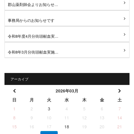
郡山薬剤師会よりお知らせ...
事務局からのお知らせです
令和8年度4月分街頭献血実...
令和8年3月分街頭献血実施...
アーカイブ
2026年03月
日
月
火
水
木
金
土
1
2
3
4
5
6
7
8
9
10
11
12
13
14
15
16
17
18
19
20
21